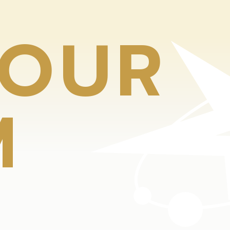
O
U
R
M