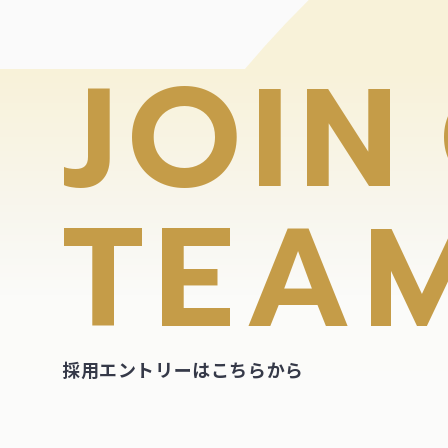
J
O
I
N
T
E
A
採用エントリーはこちらから